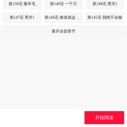
第150话 撸羊毛
第149话 一千万
第148话 黑市2
第147话 黑市1
第146话 难道就这样结束了吗
第145话 我绝不会输
第144话 伏击
第143话 欧了个皇
第142话 泰武真经
展开全部章节
第141话 变数
第140话 我的傻哥哥
第139话 渡劫期3
第138话 渡劫期2
第137话 渡劫期1
第136话 杀了吧
第135话 惊不惊喜
第134话 龙潭虎穴
第133话 欧皇真会玩
第132话 欧皇的厉害
第131话 转职令
第130话 暮光森林
第129话 系统交易
第128话 沙雕
第127话 仙界
第126话 谋动
第125话 给你生猴子
第124话 老不正经
开始阅读
第123话 及时赶到
第122话 拜山
第121话 争风吃醋