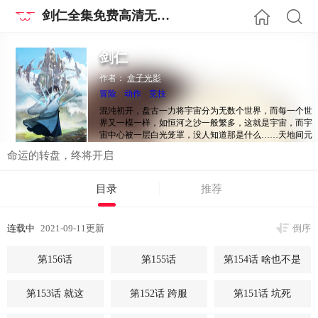
剑仁全集免费高清无修在线阅读
剑仁
作者：
盒子光影
冒险
动作
竞技
混沌初开，盘古一力将宇宙分为无数个世界，而每一个世
界又一模一样，如恒河之沙一般繁多，这就是宇宙，而宇
宙中心被一层白光笼罩，没人知道那是什么……天地间元
气极盛，故而有很多强大的门派诞生，其中以这些门派为
命运的转盘，终将开启
最：无垠仙界，灵宝无数，福泽无限，人人都可以寻找到
属于自己的机缘，甚至飞升那缥缈的仙界也不是不可能。
这个世界，由你做主！
目录
推荐
连载中
2021-09-11更新
倒序
第156话
第155话
第154话 啥也不是
第153话 就这
第152话 跨服
第151话 坑死