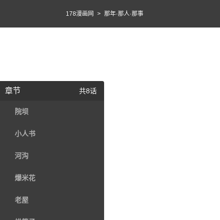
178漫画网
>
那年·那人·那事
章节
共8话
院坝
小人书
河沟
爆米花
老屋