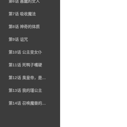
第6话 愚蠢的女人
第7话 吸收魔法
第8话 神奇的体质
第9话 诅咒
第10话 公主变女仆
第11话 死鸭子嘴硬
第12话 臭皇帝，是来救我的？
第13话 我的瑾公主
第14话 召唤魔兽的能力
第15话 刺杀公主