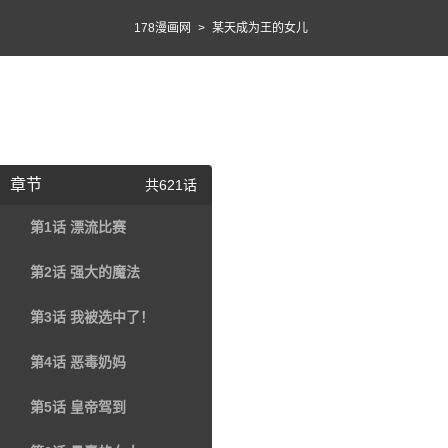
178漫画网
>
某天成为王的女儿
章节
共621话
第1话 漂流比赛
第2话 强大的魔法
第3话 我被选中了！
第4话 恶毒奶妈
第5话 皇帝驾到