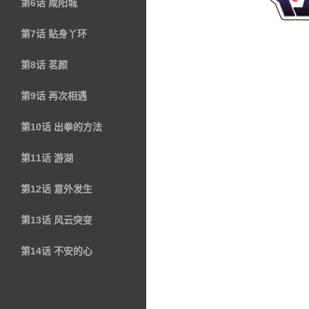
第6话 咸阳城
第7话 贴身丫环
第8话 茗颜
第9话 再次相遇
第10话 出拳的方法
第11话 游湖
第12话 意外发生
第13话 风云突变
第14话 不安的心
第15话 上马