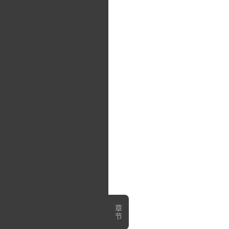
第36话 冲田总司2
第37话 冲田总司3
第38话 不一样的他1
第39话 不一样的他2
第40话 不一样的他3
第41话 新撰组1
第42话 新撰组2
第43话 新撰组3
第44话 红白合战1
章
第45话 红白合战2
节