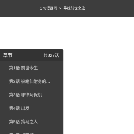
178漫画网
>
寻找前世之旅
章节
共827话
第1话 前世今生
第2话 被笔仙附身的女孩
第3话 耶律阿保机
第4话 出发
第5话 策马之人